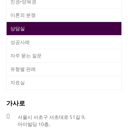
친권•양육권
이혼외 분쟁
상담실
성공사례
자주 묻는 질문
유형별 판례
자료실
가사로
서울시 서초구 서초대로 51길 9,
마이빌딩 10층,